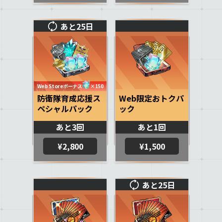
あと25日
Web Storeボーナス
×150
防衛隊育成応援ス
Web限定おトクパ
ペシャルパック
ック
あと3回
あと1回
¥2,800
¥1,500
あと25日