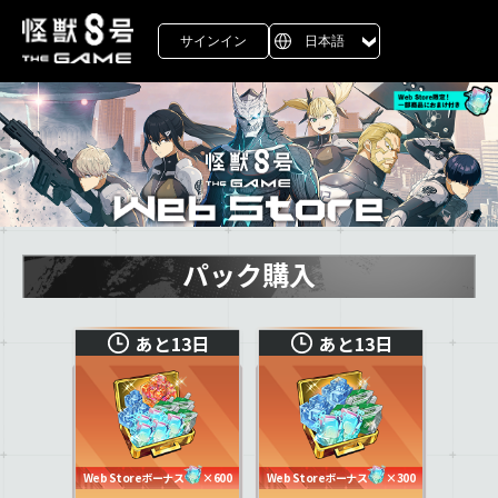
サインイン
日本語
パック購入
あと13日
あと13日
Web Storeボーナス
×600
Web Storeボーナス
×300