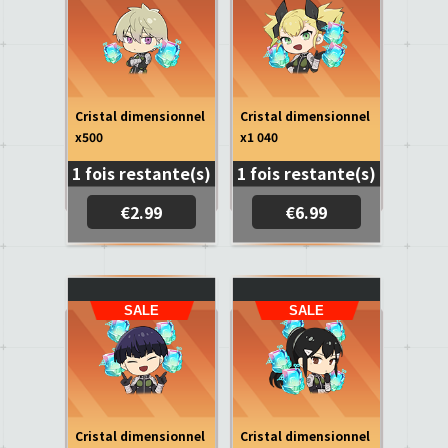
Cristal dimensionnel
Cristal dimensionnel
x500
x1 040
1 fois restante(s)
1 fois restante(s)
€2.99
€6.99
Cristal dimensionnel
Cristal dimensionnel