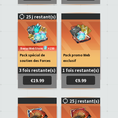
25 j restant(s)
Bonus Web Store
×150
Pack spécial de
Pack promo Web
soutien des Forces
exclusif
3 fois restante(s)
1 fois restante(s)
€19.99
€9.99
25 j restant(s)