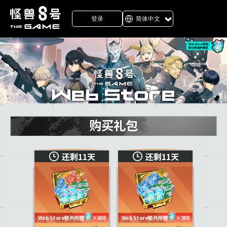
登录
简体中文
购买礼包
还剩11天
还剩11天
Web Store额外附赠
×600
Web Store额外附赠
×300