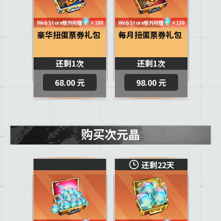
Web Store额外附赠
×100
Web Store额外附赠
×130
豪华扭蛋票券礼包
每月扭蛋票券礼包
还剩1次
还剩1次
68.00 元
98.00 元
购买次元晶
还剩22天