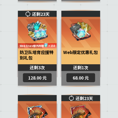
还剩23天
Web Store额外附赠
×150
防卫队培育应援特
Web限定优惠礼包
别礼包
还剩3次
还剩1次
128.00 元
68.00 元
还剩23天